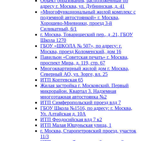
Объект образования, расположенный по
адресу г. Москва, ул. Дубнинская, д. 41
«Многофункциональный жилой комплекс с
подземной автостоянкой» г. Москва,
Хорошево-Мневники, проезд 3-й
Силикатный, 6/1
г. Москва, Товарищеский пер., д .21, ГБОУ
Школа 1270
ГБОУ «ШКОЛА № 507», по адресу: г.
Москва, проезд Коломенский, дом 16
Павильон «Советская печать» г. Москва,
проспект Мира, д. 119, стр. 67
Многоквартирный жилой дом г. Москва,
Северный АО, ул. Зорге, вл. 25
ИТП Коптевская 65
Жилая застройка г. Московский. Первый
микрорайон. Квартал 3. Надземная
многоэтажная автостоянка №2
ИТП Симферопольский проезд влд 7
ГБОУ Школа №1516, по адресу: г. Москва,
Ул. Алтайская д. 10А
ИТП Феодосийская влд 7 к2
ИТП Малая Юшуньская улица, 1
г. Москва, Старопетровский проезд, участок
11/3