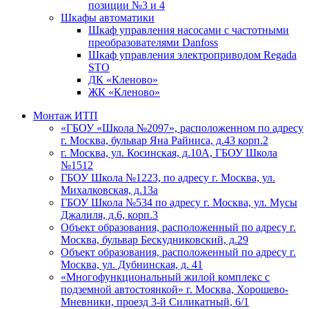
позиции №3 и 4
Шкафы автоматики
Шкаф управления насосами с частотными
преобразователями Danfoss
Шкаф управления электроприводом Regada
STO
ДК «Кленово»
ЖК «Кленово»
Монтаж ИТП
«ГБОУ «Школа №2097», расположенном по адресу
г. Москва, бульвар Яна Райниса, д.43 корп.2
г. Москва, ул. Косинская, д.10А, ГБОУ Школа
№1512
ГБОУ Школа №1223, по адресу г. Москва, ул.
Михалковская, д.13а
ГБОУ Школа №534 по адресу г. Москва, ул. Мусы
Джалиля, д.6, корп.3
Объект образования, расположенный по адресу г.
Москва, бульвар Бескудниковский, д.29
Объект образования, расположенный по адресу г.
Москва, ул. Дубнинская, д. 41
«Многофункциональный жилой комплекс с
подземной автостоянкой» г. Москва, Хорошево-
Мневники, проезд 3-й Силикатный, 6/1