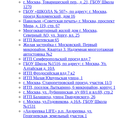
г. Москва, Товарищеский пер., д .21, ГБОУ Школа
1270
ГБОУ «ШКОЛА № 507», по адресу: г. Москва,
проезд Коломенский, дом 16
Павильон «Советская печать» г. Москва, проспект
Мира, д. 119, стр. 67
Многоквартирный жилой дом г. Москва,
Северный АО, ул. Зорге, вл. 25
ИТП Коптевская 65
Жилая застройка г. Московский. Первый
микрорайон. Квартал 3. Надземная многоэтажная
автостоянка №2
ИТП Симферопольский проезд влд 7
ГБОУ Школа №1516, по адресу: г. Москва, Ул.
Алтайская д. 10А
ИТП Феодосийская влд 7 к2
ИТП Малая Юшуньская улица, 1
г. Москва, Старопетровский проезд, участок 11/3
ИТП, поселок Лыткарино, 6 микрорайон, корпус 1
г. Москва, ул. Дубининская, з/у 69/1 и вл.69, стр.2
ИТП Балашиха, улица Твардовского, 26
г. Москва, ул.Годовикова, д.16А, ГБОУ Школа
№1531
«Андреевка LIFE» р.п. Андреевка, ул.
Георгиевская, земельный участок 1