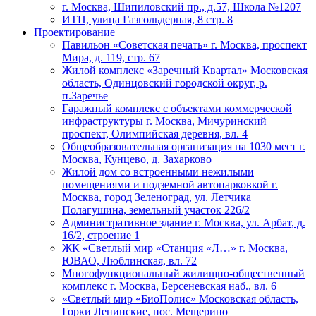
г. Москва, Шипиловский пр., д.57, Школа №1207
ИТП, улица Газгольдерная, 8 стр. 8
Проектирование
Павильон «Советская печать» г. Москва, проспект
Мира, д. 119, стр. 67
Жилой комплекс «Заречный Квартал» Московская
область, Одинцовский городской округ, р.
п.Заречье
Гаражный комплекс с объектами коммерческой
инфраструктуры г. Москва, Мичуринский
проспект, Олимпийская деревня, вл. 4
Общеобразовательная организация на 1030 мест г.
Москва, Кунцево, д. Захарково
Жилой дом со встроенными нежилыми
помещениями и подземной автопарковкой г.
Москва, город Зеленоград, ул. Летчика
Полагушина, земельный участок 226/2
Административное здание г. Москва, ул. Арбат, д.
16/2, строение 1
ЖК «Светлый мир «Станция «Л…» г. Москва,
ЮВАО, Люблинская, вл. 72
Многофункциональный жилищно-общественный
комплекс г. Москва, Берсеневская наб., вл. 6
«Светлый мир «БиоПолис» Московская область,
Горки Ленинские, пос. Мещерино