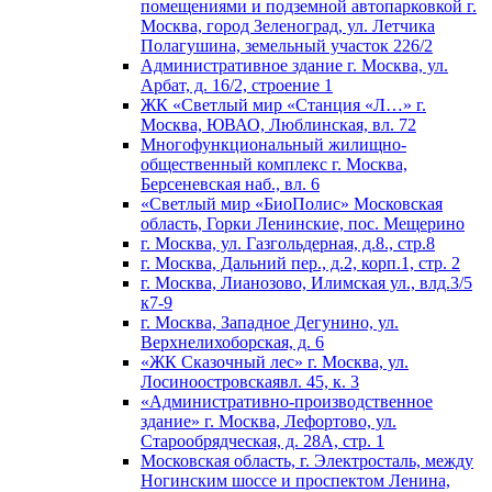
помещениями и подземной автопарковкой г.
Москва, город Зеленоград, ул. Летчика
Полагушина, земельный участок 226/2
Административное здание г. Москва, ул.
Арбат, д. 16/2, строение 1
ЖК «Светлый мир «Станция «Л…» г.
Москва, ЮВАО, Люблинская, вл. 72
Многофункциональный жилищно-
общественный комплекс г. Москва,
Берсеневская наб., вл. 6
«Светлый мир «БиоПолис» Московская
область, Горки Ленинские, пос. Мещерино
г. Москва, ул. Газгольдерная, д.8., стр.8
г. Москва, Дальний пер., д.2, корп.1, стр. 2
г. Москва, Лианозово, Илимская ул., влд.3/5
к7-9
г. Москва, Западное Дегунино, ул.
Верхнелихоборская, д. 6
«ЖК Сказочный лес» г. Москва, ул.
Лосиноостровскаявл. 45, к. 3
«Административно-производственное
здание» г. Москва, Лефортово, ул.
Старообрядческая, д. 28А, стр. 1
Московская область, г. Электросталь, между
Ногинским шоссе и проспектом Ленина,