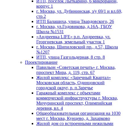
ИТП, поселок Лыткарино, 6 микрорайон,
корпус 1
г. Москва, ул. Дубининская, з/у 69/1 и вл.69,
стр.2
ИТП Балашиха, улица Твардовского, 26
г. Москва, ул.Годовикова, д.16А, ГБОУ
Школа №1531
«Андреевка LIFE» р.п. Андреевка, ул.
Георгиевская, земельный участок 1
г. Москва, Шипиловский пр., д.57, Школа
№1207
ИТП, улица Газгольдерная, 8 стр. 8
Проектирование
Павильон «Советская печать» г. Москва,
проспект Мира, д. 119, стр. 67
Жилой комплекс «Заречный Квартал»
Московская область, Одинцовский
городской округ, р. п.Заречье
Гаражный комплекс с объектами
коммерческой инфраструктуры г. Москва,
Мичуринский проспект, Олимпийская
деревня, вл. 4
Общеобразовательная организация на 1030
мест г. Москва, Кунцево, д. Захарково
Жилой дом со встроенными нежилыми