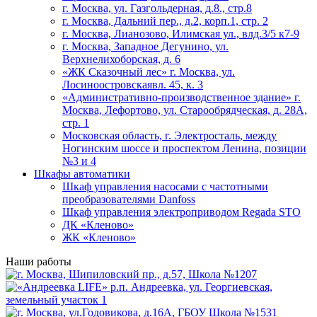
г. Москва, ул. Газгольдерная, д.8., стр.8
г. Москва, Дальний пер., д.2, корп.1, стр. 2
г. Москва, Лианозово, Илимская ул., влд.3/5 к7-9
г. Москва, Западное Дегунино, ул.
Верхнелихоборская, д. 6
«ЖК Сказочный лес» г. Москва, ул.
Лосиноостровскаявл. 45, к. 3
«Административно-производственное здание» г.
Москва, Лефортово, ул. Старообрядческая, д. 28А,
стр. 1
Московская область, г. Электросталь, между
Ногинским шоссе и проспектом Ленина, позиции
№3 и 4
Шкафы автоматики
Шкаф управления насосами с частотными
преобразователями Danfoss
Шкаф управления электроприводом Regada STO
ДК «Кленово»
ЖК «Кленово»
Наши работы