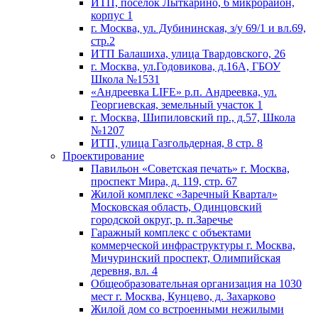
ИТП, поселок Лыткарино, 6 микрорайон,
корпус 1
г. Москва, ул. Дубининская, з/у 69/1 и вл.69,
стр.2
ИТП Балашиха, улица Твардовского, 26
г. Москва, ул.Годовикова, д.16А, ГБОУ
Школа №1531
«Андреевка LIFE» р.п. Андреевка, ул.
Георгиевская, земельный участок 1
г. Москва, Шипиловский пр., д.57, Школа
№1207
ИТП, улица Газгольдерная, 8 стр. 8
Проектирование
Павильон «Советская печать» г. Москва,
проспект Мира, д. 119, стр. 67
Жилой комплекс «Заречный Квартал»
Московская область, Одинцовский
городской округ, р. п.Заречье
Гаражный комплекс с объектами
коммерческой инфраструктуры г. Москва,
Мичуринский проспект, Олимпийская
деревня, вл. 4
Общеобразовательная организация на 1030
мест г. Москва, Кунцево, д. Захарково
Жилой дом со встроенными нежилыми