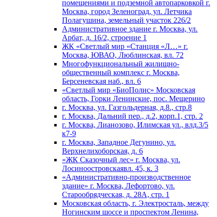
помещениями и подземной автопарковкой г.
Москва, город Зеленоград, ул. Летчика
Полагушина, земельный участок 226/2
Административное здание г. Москва, ул.
Арбат, д. 16/2, строение 1
ЖК «Светлый мир «Станция «Л…» г.
Москва, ЮВАО, Люблинская, вл. 72
Многофункциональный жилищно-
общественный комплекс г. Москва,
Берсеневская наб., вл. 6
«Светлый мир «БиоПолис» Московская
область, Горки Ленинские, пос. Мещерино
г. Москва, ул. Газгольдерная, д.8., стр.8
г. Москва, Дальний пер., д.2, корп.1, стр. 2
г. Москва, Лианозово, Илимская ул., влд.3/5
к7-9
г. Москва, Западное Дегунино, ул.
Верхнелихоборская, д. 6
«ЖК Сказочный лес» г. Москва, ул.
Лосиноостровскаявл. 45, к. 3
«Административно-производственное
здание» г. Москва, Лефортово, ул.
Старообрядческая, д. 28А, стр. 1
Московская область, г. Электросталь, между
Ногинским шоссе и проспектом Ленина,