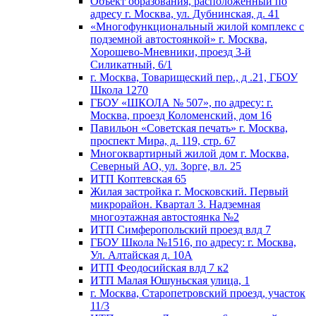
Объект образования, расположенный по
адресу г. Москва, ул. Дубнинская, д. 41
«Многофункциональный жилой комплекс с
подземной автостоянкой» г. Москва,
Хорошево-Мневники, проезд 3-й
Силикатный, 6/1
г. Москва, Товарищеский пер., д .21, ГБОУ
Школа 1270
ГБОУ «ШКОЛА № 507», по адресу: г.
Москва, проезд Коломенский, дом 16
Павильон «Советская печать» г. Москва,
проспект Мира, д. 119, стр. 67
Многоквартирный жилой дом г. Москва,
Северный АО, ул. Зорге, вл. 25
ИТП Коптевская 65
Жилая застройка г. Московский. Первый
микрорайон. Квартал 3. Надземная
многоэтажная автостоянка №2
ИТП Симферопольский проезд влд 7
ГБОУ Школа №1516, по адресу: г. Москва,
Ул. Алтайская д. 10А
ИТП Феодосийская влд 7 к2
ИТП Малая Юшуньская улица, 1
г. Москва, Старопетровский проезд, участок
11/3